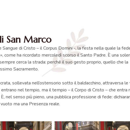
 di San Marco
 Sangue di Cristo – il Corpus Domini -, la festa nella quale la fed
, come ha ricordato mercoledì scorso il Santo Padre. È una solen
sempre cerca la strada: perché il suo gesto proprio, quello che la
ntissimo Sacramento.
crata, sollevata nell’ostensorio sotto il baldacchino, attraversa le 
e entrano nel tempio, ma il tempio – il Corpo di Cristo – che entra 
. È, nel senso più pieno, una pubblica professione di fede: dichiara
o vuoto ma una Presenza reale.