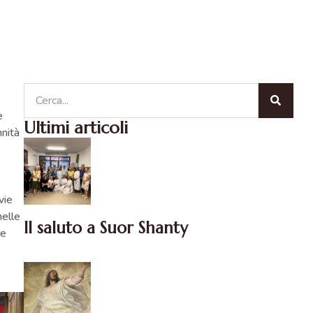
e
Ultimi articoli
nità
vie
nelle
Il saluto a Suor Shanty
re