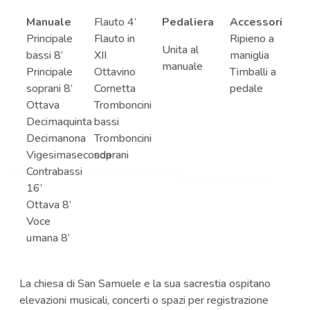
Manuale
Flauto 4’
Pedaliera
Accessori
Principale
Flauto in
Ripieno a
Unita al
bassi 8’
XII
maniglia
manuale
Principale
Ottavino
Timballi a
soprani 8’
Cornetta
pedale
Ottava
Tromboncini
Decimaquinta
bassi
Decimanona
Tromboncini
Vigesimaseconda
soprani
Contrabassi
16’
Ottava 8’
Voce
umana 8’
La chiesa di San Samuele e la sua sacrestia ospitano
elevazioni musicali, concerti o spazi per registrazione